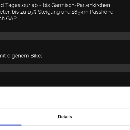
d Tagestour ab - bis Garmisch-Partenkirchen
er: bis zu 15% Steigung und 1894m Passhöhe
ach GAP
mit eigenem Bike)
Details
indruckende Panoramen nur in den Dolomiten bewun
f unserer Tagesetappe eines Besseren belehrt.