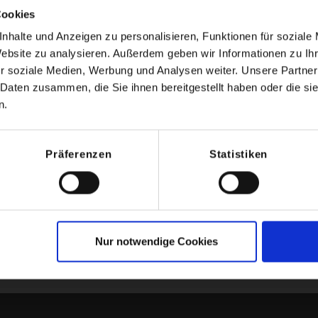
 Bergstraßen können wir bereits am ersten Tag eine 
Cookies
joch gekrönt wird. Bis zu 15% Steigung und 1894m 
nhalte und Anzeigen zu personalisieren, Funktionen für soziale
Website zu analysieren. Außerdem geben wir Informationen zu I
 Guides Rücktransfer nach Garmisch Partenkirchen.
r soziale Medien, Werbung und Analysen weiter. Unsere Partner
en Touren sind Beispiele und Tourenvorschläge! Wel
 Daten zusammen, die Sie ihnen bereitgestellt haben oder die s
n werden, entscheiden wir immer vor Ort und spontan
n.
eilnehmern.
erzahl beträgt 7 Personen. Falls individuelles Guidi
 gerne.
Präferenzen
Statistiken
ge
Nur notwendige Cookies