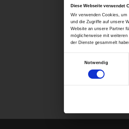
Auf kaum befahrenen
Diese Webseite verwendet 
welche vom Hahnten
Wir verwenden Cookies, um I
für sich.
und die Zugriffe auf unsere 
Anschließen mit den
Website an unsere Partner fü
Die hier aufgeführt
möglicherweise mit weiteren
tatsächlich gefahre
der Dienste gesammelt habe
den angemeldeten T
Die maximal Teilnehm
Einwilligungsauswahl
kontaktieren Sie uns
Notwendig
Kontakt & Anfra