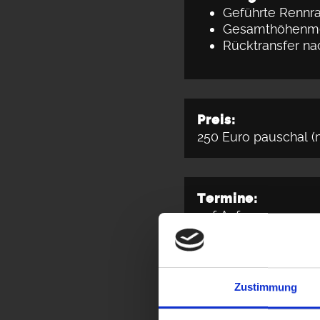
Geführte Rennra
Gesamthöhenmet
Rücktransfer n
Preis:
250 Euro pauschal (
Termine:
auf Anfrage
Info:
Zustimmung
Wer meint, das bee
der wird bereits au