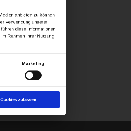
geniale Tour fahren,
Passhöhe sprechen
 Medien anbieten zu können
hrer Verwendung unserer
 führen diese Informationen
che Touren
ie im Rahmen Ihrer Nutzung
 in Einvernehmen mit
ng gewünscht ist,
Marketing
Cookies zulassen